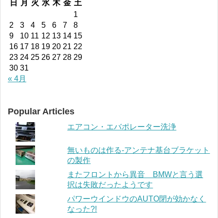
日
月
火
水
木
金
土
1
2
3
4
5
6
7
8
9
10
11
12
13
14
15
16
17
18
19
20
21
22
23
24
25
26
27
28
29
30
31
« 4月
Popular Articles
エアコン・エバポレーター洗浄
無いものは作る-アンテナ基台ブラケット
の製作
またフロントから異音 BMWと言う選
択は失敗だったようです
パワーウインドウのAUTO閉が効かなく
なった?!