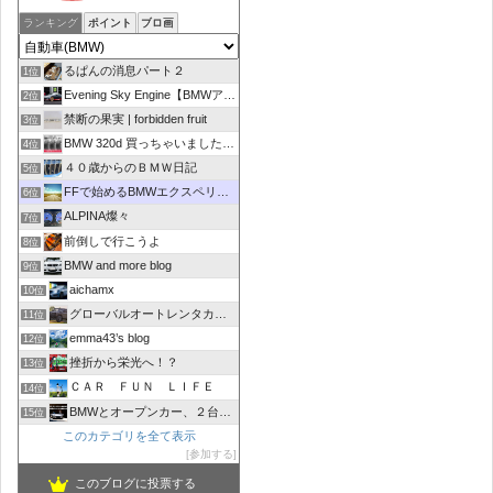
ランキング
ポイント
ブロ画
るぱんの消息パート２
1位
Evening Sky Engine【BMWアルピナD4】
2位
禁断の果実 | forbidden fruit
3位
BMW 320d 買っちゃいました！！
4位
４０歳からのＢＭＷ日記
5位
FFで始めるBMWエクスペリエンス
6位
ALPINA燦々
7位
前倒しで行こうよ
8位
BMW and more blog
9位
aichamx
10位
グローバルオートレンタカーブログ
11位
emma43’s blog
12位
挫折から栄光へ！？
13位
ＣＡＲ ＦＵＮ ＬＩＦＥ
14位
BMWとオープンカー、２台持ちは大変でした/GOCCHI
15位
このカテゴリを全て表示
参加する
このブログに投票する