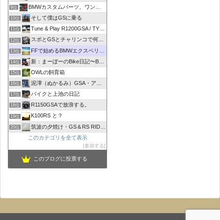
BMWカスタムパーツ、ワンオフマフラーのR-sty
9位
そして僕はGSに乗る
10位
Tune & Play R1200GSA / TYPE R
11位
スポとGSとチャリンコで何処いこう！
12位
FFで始めるBMWエクスペリエンス
13位
新：まーぼーのBike日記〜BMW R1100RT〜
14位
OWLの飼育箱
15位
泥濘（ぬかるみ）GSA・アルコーバ日記
16位
バイクと上池の日記
17位
R1150GSAで放浪する。
18位
K100RS と？
19位
筑波の夕焼け・GS＆RS RIDER
20位
このカテゴリを全て表示
参加する
このブログに投票する