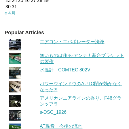
23
24
25
26
27
28
29
30
31
« 4月
Popular Articles
エアコン・エバポレーター洗浄
無いものは作る-アンテナ基台ブラケット
の製作
水温計 COMTEC 802V
パワーウインドウのAUTO閉が効かなく
なった?!
アメリカンエアラインの香り、F46グラ
ンツアラー
s-DSC_1926
AT異音 今後の流れ