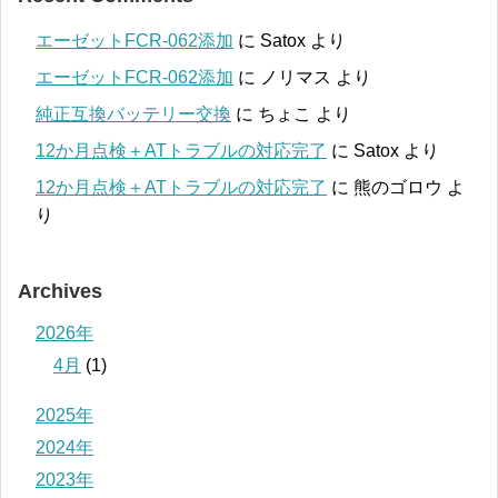
エーゼットFCR-062添加
に
Satox
より
エーゼットFCR-062添加
に
ノリマス
より
純正互換バッテリー交換
に
ちょこ
より
12か月点検＋ATトラブルの対応完了
に
Satox
より
12か月点検＋ATトラブルの対応完了
に
熊のゴロウ
よ
り
Archives
2026年
4月
(1)
2025年
2024年
2023年