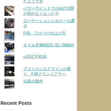
たようです
パワーウインドウのAUTO閉
が効かなくなった?!
ローテーションとホイール磨
き
F45 ワイパーの上げ方
オイル交換6回目 (21,706km)
s-DSCF5016
アメリカンエアラインの香
り、F46グランツアラー
治具の製作
Recent Posts