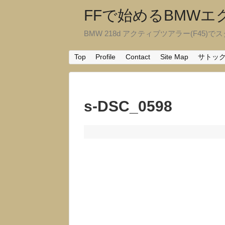
FFで始めるBMW
BMW 218d アクティブツアラー(F45)でスタ
Top
Profile
Contact
Site Map
サトッ
s-DSC_0598