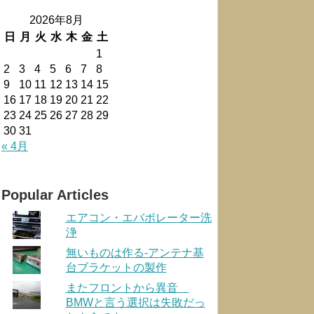
2026年8月
日
月
火
水
木
金
土
1
2
3
4
5
6
7
8
9
10
11
12
13
14
15
16
17
18
19
20
21
22
23
24
25
26
27
28
29
30
31
« 4月
Popular Articles
エアコン・エバポレーター洗
浄
無いものは作る-アンテナ基
台ブラケットの製作
またフロントから異音
BMWと言う選択は失敗だっ